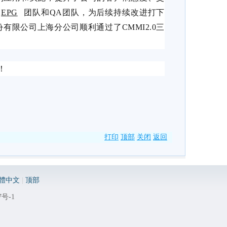
的
EPG
团队和
QA
团队，为后续持续改进打下
份有限公司上海分公司顺利通过了
CMMI2.0
三
！
打印
顶部
关闭
返回
體中文
|
顶部
7号-1